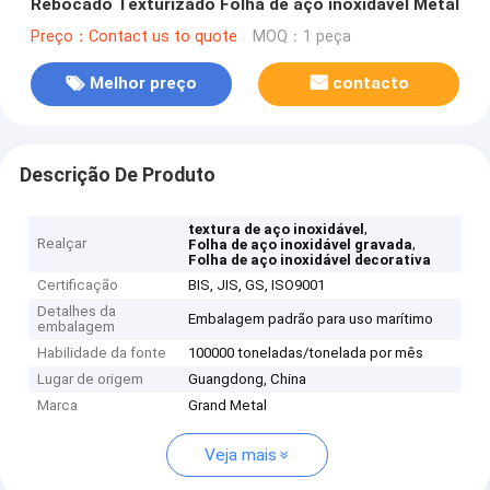
Rebocado Texturizado Folha de aço inoxidável Metal
Preço：Contact us to quote
MOQ：1 peça
Melhor preço
contacto
Descrição De Produto
,
textura de aço inoxidável
Realçar
,
Folha de aço inoxidável gravada
Folha de aço inoxidável decorativa
Certificação
BIS, JIS, GS, ISO9001
Detalhes da
Embalagem padrão para uso marítimo
embalagem
Habilidade da fonte
100000 toneladas/tonelada por mês
Lugar de origem
Guangdong, China
Marca
Grand Metal
Veja mais