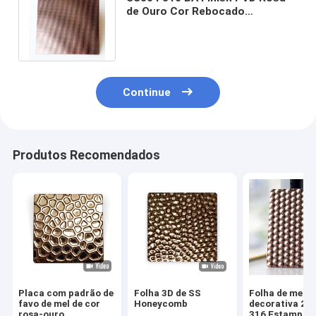
de Ouro Cor Rebocado
Texturizado Folha de aço
inoxidável Metal
Continue
Produtos Recomendados
Placa com padrão de
Folha 3D de SS
Folha de metal
favo de mel de cor
Honeycomb
decorativa 20
rosa-ouro
316 Estampa