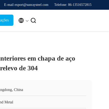
E-mail export@sunraysteel.com
Telefone: 86-13516572815


tações
interiores em chapa de aço
relevo de 304
ngdong, China
nd Metal