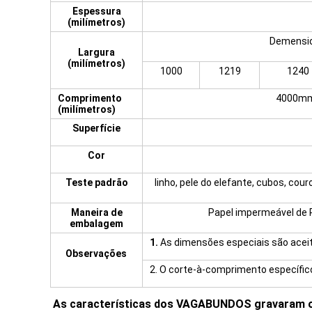
Espessura
(milímetros)
Demensio
Largura
(milímetros)
1000
1219
1240
Comprimento
4000mm
(milímetros)
Superfície
Cor
Teste padrão
linho, pele do elefante, cubos, co
Maneira de
Papel impermeável de 
embalagem
1.
As dimensões especiais são aceit
Observações
2. O corte-à-comprimento específico
As características dos VAGABUNDOS gravaram o r