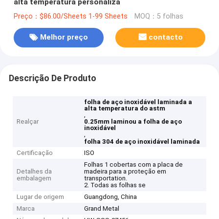
alta temperatura personaliza
Preço：$86.00/Sheets 1-99 Sheets
MOQ：5 folhas
Melhor preço
contacto
Descrição De Produto
folha de aço inoxidável laminada a
alta temperatura do astm
,
Realçar
0.25mm laminou a folha de aço
inoxidável
,
folha 304 de aço inoxidável laminada
Certificação
ISO
Folhas 1 cobertas com a placa de
Detalhes da
madeira para a proteção em
embalagem
transportation.
2. Todas as folhas se
Lugar de origem
Guangdong, China
Marca
Grand Metal