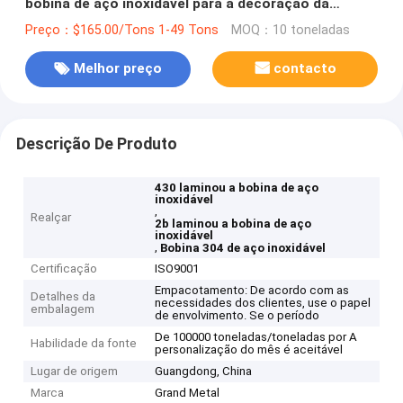
bobina de aço inoxidável para a decoração da
mobília
Preço：$165.00/Tons 1-49 Tons
MOQ：10 toneladas
Melhor preço
contacto
Descrição De Produto
430 laminou a bobina de aço
inoxidável
,
Realçar
2b laminou a bobina de aço
inoxidável
,
Bobina 304 de aço inoxidável
Certificação
ISO9001
Empacotamento: De acordo com as
Detalhes da
necessidades dos clientes, use o papel
embalagem
de envolvimento. Se o período
De 100000 toneladas/toneladas por A
Habilidade da fonte
personalização do mês é aceitável
Lugar de origem
Guangdong, China
Marca
Grand Metal