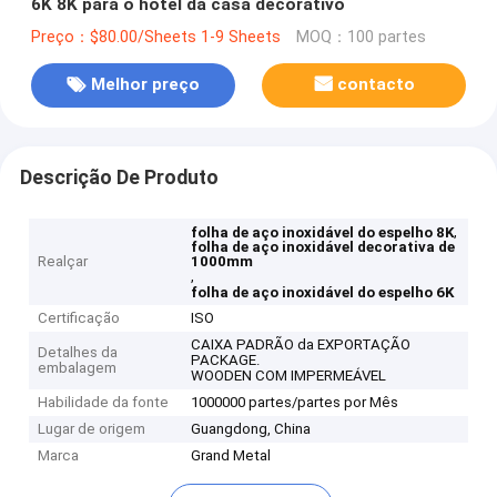
6K 8K para o hotel da casa decorativo
Preço：$80.00/Sheets 1-9 Sheets
MOQ：100 partes
Melhor preço
contacto
Descrição De Produto
,
folha de aço inoxidável do espelho 8K
folha de aço inoxidável decorativa de
Realçar
1000mm
,
folha de aço inoxidável do espelho 6K
Certificação
ISO
CAIXA PADRÃO da EXPORTAÇÃO
Detalhes da
PACKAGE.
embalagem
WOODEN COM IMPERMEÁVEL
Habilidade da fonte
1000000 partes/partes por Mês
Lugar de origem
Guangdong, China
Marca
Grand Metal