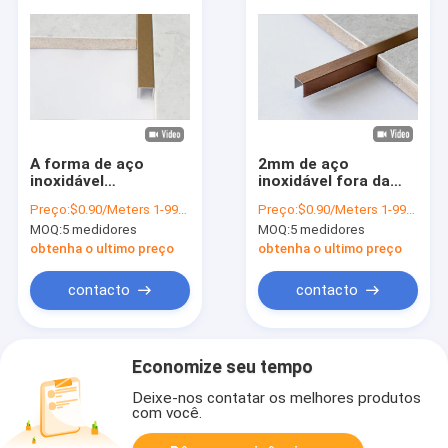
A forma de aço
2mm de aço
inoxidável
inoxidável fora da
personalizada SS da
guarnição de canto
Preço:
$0.90/Meters 1-999 Meters
Preço:
$0.90/Meters 1-999 Meters
guarnição T da telha
da borda do metal da
MOQ:
5 medidores
MOQ:
5 medidores
da cor descasca
guarnição para o
perfis decorativos
azulejo
obtenha o ultimo preço
obtenha o ultimo preço
contacto
contacto
Economize seu tempo
Deixe-nos contatar os melhores produtos
com você.