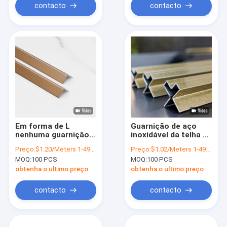
contacto
contacto
Em forma de L
Guarnição de aço
nenhuma guarnição
inoxidável da telha da
de canto de aço
borda da parede do
Preço:
$1.20/Meters 1-499 Meters
Preço:
$1.02/Meters 1-499 Meters
inoxidável de sulco
filme do PVC da
MOQ:
100 PCS
MOQ:
100 PCS
0.24-2mm da borda
categoria 304 da tira
da linha fina de
da telha da
obtenha o ultimo preço
obtenha o ultimo preço
Conrners do círculo
decoração
contacto
contacto