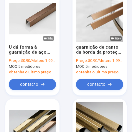
U dá forma à
guarnição de canto
guarnição de aço
da borda da proteção
inoxidável 6mm que
de aço inoxidável em
Preço:
$0.90/Meters 1-999 Meters
Preço:
$0.90/Meters 1-999 Meters
da telha o espelho
forma de L da
MOQ:
5 medidores
MOQ:
5 medidores
escovou SS dobra a
guarnição 201 304
guarnição
316
obtenha o ultimo preço
obtenha o ultimo preço
contacto
contacto
Casa
Produtos
Vídeos