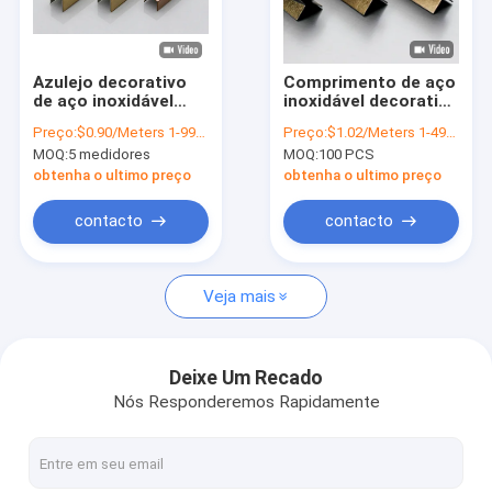
Quem Somos
Fábrica
Azulejo decorativo
Comprimento de aço
de aço inoxidável
inoxidável decorativo
Controle de Qualidade
escovado com
personalizado da
Preço:
$0.90/Meters 1-999 Meters
Preço:
$1.02/Meters 1-499 Meters
acabamento em
guarnição 8mm 2.7m
MOQ:
5 medidores
MOQ:
100 PCS
forma de U Painel de
da telha da vibração
Fale Conosco
parede quadrado
obtenha o ultimo preço
obtenha o ultimo preço
Tubo de metal
dourado Perfis de
notícias
contacto
contacto
borda
Todos os casos
Veja mais
Pedir um orçamento
VR
Deixe Um Recado
Nós Responderemos Rapidamente
Folha de aço inoxidável da ondinha da água