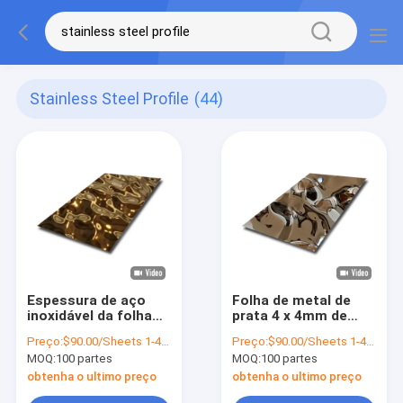
Stainless Steel Profile
(44)
Espessura de aço
Folha de metal de
inoxidável da folha
prata 4 x 4mm de
0.3mm 0.4mm de
PVD Gray Stainless
Preço:
$90.00/Sheets 1-4 Sheets
Preço:
$90.00/Sheets 1-4 Sheets
Champagne Gold
Steel Water Ripple
MOQ:
100 partes
MOQ:
100 partes
Color Water Ripple
placa de aço feita
sob encomenda de 4
obtenha o ultimo preço
obtenha o ultimo preço
x de 8mm