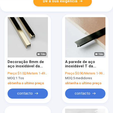
Dê a sua exigência
Decoração 8mm de
A parede de aço
aço inoxidável da
inoxidável T da
proteção de borda da
guarnição da telha
Preço:
$1.02/Meters 1-499 Meters
Preço:
$0.90/Meters 1-999 Meters
guarnição da telha de
do metal decorativo
MOQ:
1 Tos
MOQ:
5 medidores
Grand Metal 304
colorido dá forma ao
canto da borda da
obtenha o ultimo preço
obtenha o ultimo preço
telha
contacto
contacto