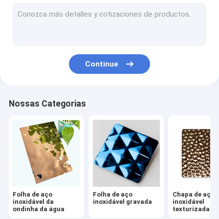
Folha de aço inoxidável gravada
Chapa de aço inoxidável texturizada
Chapa de aço inoxidável gravada
Continue
Folha de aço inoxidável antiga
Folha de aço inoxidável escovada
Nossas Categorias
Chapa de aço inoxidável espelhada
Folha de aço inoxidável martelada
Folha de aço inoxidável laminada
Folha de aço inoxidável
Folha de aço
Folha de aço
Chapa de aço
Folha de aço inoxidável anti-impressão digital
inoxidável da
inoxidável gravada
inoxidável
ondinha da água
texturizada