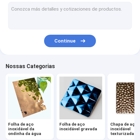
Folha de aço inoxidável gravada
Chapa de aço inoxidável texturizada
Chapa de aço inoxidável gravada
Continue
Folha de aço inoxidável antiga
Folha de aço inoxidável escovada
Nossas Categorias
Chapa de aço inoxidável espelhada
Folha de aço inoxidável martelada
Folha de aço inoxidável laminada
Folha de aço inoxidável
Folha de aço
Folha de aço
Chapa de aço
Folha de aço inoxidável anti-impressão digital
inoxidável da
inoxidável gravada
inoxidável
ondinha da água
texturizada