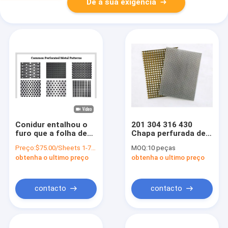
Dê a sua exigência
Conidur entalhou o
201 304 316 430
furo que a folha de
Chapa perfurada de
metal perfurada de
aço inoxidável Chapa
Preço:
$75.00/Sheets 1-79 Sheets
MOQ:
10 peças
aço inoxidável
metal perfurada
obtenha o ultimo preço
obtenha o ultimo preço
flexível dilui
contacto
contacto