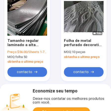
Tamanho regular
Folha de metal
laminado a alta
perfurado decorativo
temperatura
padrão GB de aço
Preço:
$56.00/Sheets 1-79 Sheets
MOQ:
10 peças
perfurado 1219 x
inoxidável 316 folha
MOQ:
folha 50
obtenha o ultimo preço
2438mm de folha de
de dobra 1250mm
metal dos SS 304
largura
obtenha o ultimo preço
contacto
contacto
Economize seu tempo
Deixe-nos contatar os melhores produtos
com você.