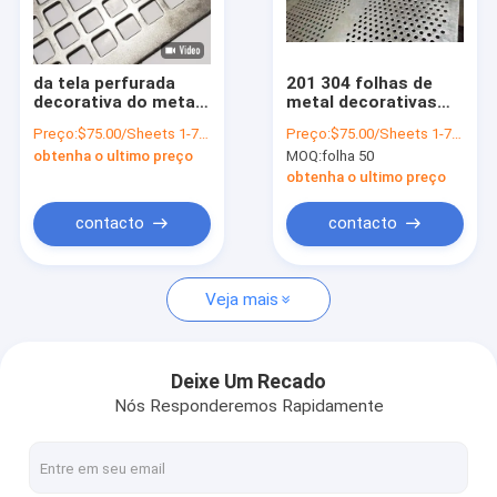
Quem Somos
Fábrica
da tela perfurada
201 304 folhas de
decorativa do metal
metal decorativas
Controle de Qualidade
de 3mm chapa
4x8 perfuraram a
Preço:
$75.00/Sheets 1-79 Sheets
Preço:
$75.00/Sheets 1-79 Sheets
metálica perfurada
folha de aço
obtenha o ultimo preço
MOQ:
folha 50
de aço inoxidável
inoxidável
Fale Conosco
obtenha o ultimo preço
notícias
contacto
contacto
Todos os casos
Veja mais
Pedir um orçamento
VR
Deixe Um Recado
Nós Responderemos Rapidamente
Folha de aço inoxidável da ondinha da água