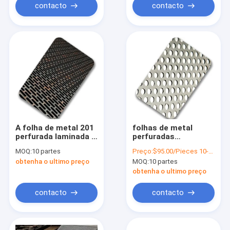
contacto
contacto
A folha de metal 201
folhas de metal
perfurada laminada a
perfuradas
alta temperatura 4x8
decorativas dos SS
MOQ:
10 partes
Preço:
$95.00/Pieces 10-79 Pieces
4x10 2mm perfurou
304 do furo do
obtenha o ultimo preço
MOQ:
10 partes
os painéis de aço
Pentágono 4x8 para
inoxidável
a coberta de parede
obtenha o ultimo preço
contacto
contacto