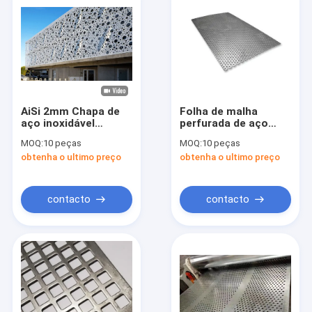
AiSi 2mm Chapa de
Folha de malha
aço inoxidável
perfurada de aço
perfurada Decorativa
inoxidável ASTM para
MOQ:
10 peças
MOQ:
10 peças
Chapa de metal
projetos
obtenha o ultimo preço
obtenha o ultimo preço
perfurado polido
arquitetônicos de
filtração industrial
contacto
contacto
Casa
Produtos
Vídeos