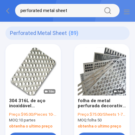
Perforated Metal Sheet
(89)
304 316L de aço
folha de metal
inoxidável
perfurada decorativa
perfuraram a folha
de 304 316 SS do
Preço:
$95.00/Pieces 10-79 Pieces
Preço:
$75.00/Sheets 1-79 Sheets
de metal 1219 x
furo redondo para
MOQ:
10 partes
MOQ:
folha 50
2438mm decorativos
cercar
obtenha o ultimo preço
obtenha o ultimo preço