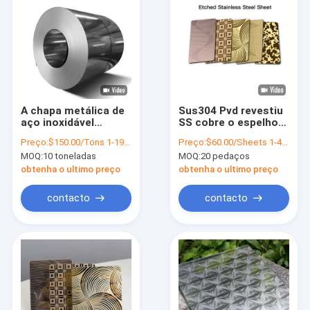
A chapa metálica de
Sus304 Pvd revestiu
aço inoxidável
SS cobre o espelho
laminada dos
gravou folhas de
Preço:
$150.00/Tons 1-199 Tons
Preço:
$60.00/Sheets 1-49 Sheets
VAGABUNDOS de Aisi
metal decorativas
MOQ:
10 toneladas
MOQ:
20 pedaços
430 bobina as
bobinas de aço do
obtenha o ultimo preço
obtenha o ultimo preço
CR da largura de
1219mm
contacto
contacto
Casa
Produtos
Vídeos