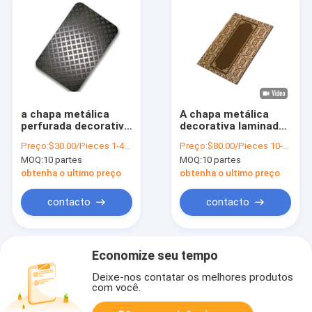
a chapa metálica
A chapa metálica
perfurada decorativa
decorativa laminada
ASTM da largura de
do elevador 304
Preço:
$30.00/Pieces 1-49 Pieces
Preço:
$80.00/Pieces 10-79 Pieces
600-1500mm
316SS almofada
MOQ:
10 partes
MOQ:
10 partes
perfurou a placa de
1219 x 2438mm
aço inoxidável
obtenha o ultimo preço
obtenha o ultimo preço
contacto
contacto
Economize seu tempo
Deixe-nos contatar os melhores produtos
com você.