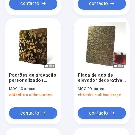
contacto
contacto
Padrões de gravação
Placa de aço de
personalizados
elevador decorativa
Chapas de aço
revestida de ouro
MOQ:
10 peças
MOQ:
20 partes
inoxidável Metal 0,3
colorido PVD 201 304
obtenha o ultimo preço
obtenha o ultimo preço
mm de espessura
316 Chapa de
gravação de aço
inoxidável
contacto
contacto