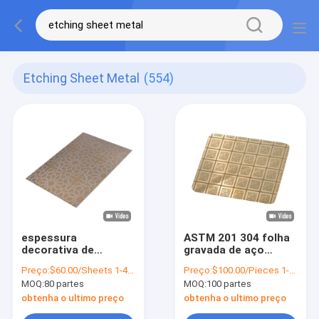
Etching Sheet Metal
(554)
espessura
ASTM 201 304 folha
decorativa de
gravada de aço
gravação com água-
inoxidável de aço
Preço:
$60.00/Sheets 1-49 Sheets
Preço:
$100.00/Pieces 1-9 Pieces
forte de aço
inoxidável decorativa
MOQ:
80 partes
MOQ:
100 partes
inoxidável das placas
dos painéis 4x8
3mm da chapa
obtenha o ultimo preço
obtenha o ultimo preço
metálica 4x8