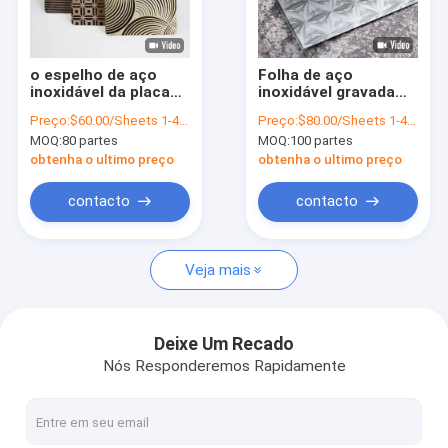
Quem Somos
Fábrica
o espelho de aço
Folha de aço
inoxidável da placa
inoxidável gravada
Controle de Qualidade
sus304 gravou
gravada para a
Preço:
$60.00/Sheets 1-49 Sheets
Preço:
$80.00/Sheets 1-49 Sheets
folhas de metal
superfície de
MOQ:
80 partes
MOQ:
100 partes
decorativas
construção do
Fale Conosco
elevador da parede
obtenha o ultimo preço
obtenha o ultimo preço
notícias
contacto
contacto
Todos os casos
Veja mais
Pedir um orçamento
VR
Deixe Um Recado
Nós Responderemos Rapidamente
Folha de aço inoxidável da ondinha da água