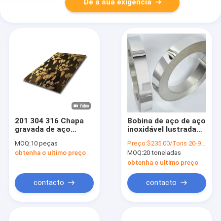
Dê a sua exigência
201 304 316 Chapa
Bobina de aço de aço
gravada de aço
inoxidável lustrada
inoxidável Espelho
espelho 6K 8K da tira
MOQ:
10 peças
Preço:
$235.00/Tons 20-99 Tons
dourado Painel de
do rolo ASTM sS201
obtenha o ultimo preço
MOQ:
20 toneladas
porta decorativo do
da chapa metálica
elevador
obtenha o ultimo preço
contacto
contacto