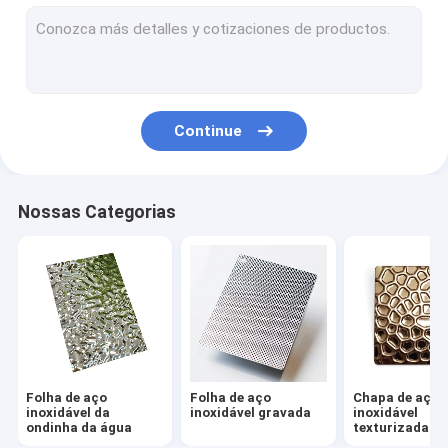
Folha de aço inoxidável gravada
Chapa de aço inoxidável texturizada
Chapa de aço inoxidável gravada
Continue
Folha de aço inoxidável antiga
Folha de aço inoxidável escovada
Nossas Categorias
Chapa de aço inoxidável espelhada
Folha de aço inoxidável martelada
Folha de aço inoxidável laminada
Folha de aço inoxidável
Folha de aço
Folha de aço
Chapa de aço
Folha de aço inoxidável anti-impressão digital
inoxidável da
inoxidável gravada
inoxidável
ondinha da água
texturizada